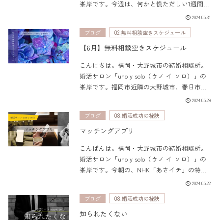
峯岸です。今週は、何かと慌ただしい1週間で
した＾＾；来月（明日）から活動スタートす
2024.05.31
るご入会者さまのプロフィール作りに全集中
ブログ
02.無料相談空きスケジュール
しておりました。ご入会を...
【6月】無料相談空きスケジュール
こんにちは。福岡・大野城市の結婚相談所。
婚活サロン「uno y solo（ウノ イ ソロ）」の
峯岸です。福岡市近隣の大野城市、春日市、
太宰府市、筑紫野市、那珂川市を中心に、真
2024.05.29
剣に人生のパートナーを探している方々の婚
ブログ
08.婚活成功の秘訣
活サポートを行っています。...
マッチングアプリ
こんばんは。福岡・大野城市の結婚相談所。
婚活サロン「uno y solo（ウノ イ ソロ）」の
峯岸です。今朝の、NHK「あさイチ」の特集
見ました？【マッチングアプリ】についてで
2024.05.22
した。そこで、今日の締めくくりに、婚活カ
ブログ
08.婚活成功の秘訣
ウンセラー目線での感想を...
知られたくない