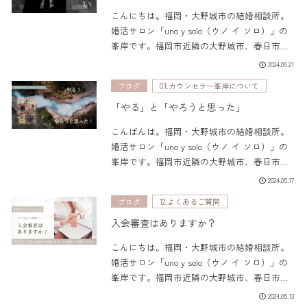
こんにちは。福岡・大野城市の結婚相談所。
婚活サロン「uno y solo（ウノ イ ソロ）」の
峯岸です。福岡市近隣の大野城市、春日市、
太宰府市、筑紫野市、那珂川市を中心に、真
2024.05.21
剣に人生のパートナーを探している方々の婚
ブログ
01.カウンセラー峯岸について
活サポートを行っています。...
「やる」と「やろうと思った」
こんばんは。福岡・大野城市の結婚相談所。
婚活サロン「uno y solo（ウノ イ ソロ）」の
峯岸です。福岡市近隣の大野城市、春日市、
太宰府市、筑紫野市、那珂川市を中心に、真
2024.05.17
剣に人生のパートナーを探している方々の婚
ブログ
12.よくあるご質問
活サポートを行っています。...
入会審査はありますか？
こんにちは。福岡・大野城市の結婚相談所。
婚活サロン「uno y solo（ウノ イ ソロ）」の
峯岸です。福岡市近隣の大野城市、春日市、
太宰府市、筑紫野市、那珂川市を中心に、真
2024.05.13