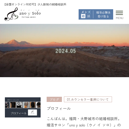
婚活必勝法
受け取る
MENU
2024.05
ブログ
01.カウンセラー峯岸について
プロフィール
こんばんは。福岡・大野城市の結婚相談所。
婚活サロン「uno y solo（ウノ イ ソロ）」の