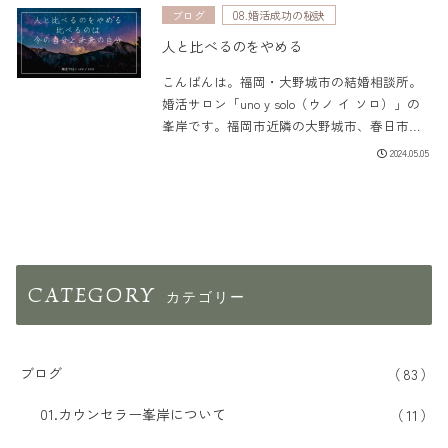
剣に人生のパートナーを探している方々の婚
ブログ
08.婚活成功の秘訣
活サポートを行っています。...
人と比べるのをやめる
こんばんは。福岡・大野城市の結婚相談所。
婚活サロン「uno y solo（ウノ イ ソロ）」の
峯岸です。福岡市近隣の大野城市、春日市、
太宰府市、筑紫野市、那珂川市を中心に、真
2024.05.05
剣に人生のパートナーを探している方々の婚
活サポートを行っています。...
CATEGORY
ブログ
83
01.カウンセラー峯岸について
11