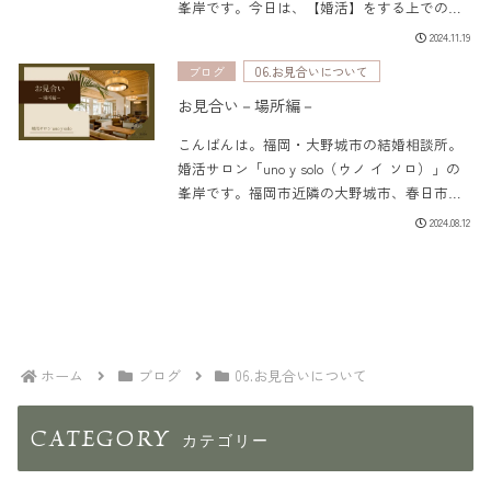
峯岸です。今日は、【婚活】をする上での、
ちょっと現実的なお話。結婚相談所での【婚
2024.11.19
活】は、①お相手探し・お見合い申し込み
ブログ
06.お見合いについて
（申し受けもあります）☟②お...
お見合い－場所編－
こんばんは。福岡・大野城市の結婚相談所。
婚活サロン「uno y solo（ウノ イ ソロ）」の
峯岸です。福岡市近隣の大野城市、春日市、
太宰府市、筑紫野市、那珂川市を中心に、真
2024.08.12
剣に人生のパートナーを探している方々の婚
活サポートを行っています。...
ホーム
ブログ
06.お見合いについて
CATEGORY