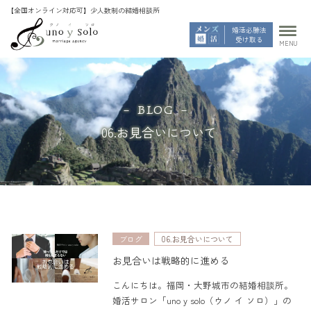
婚活必勝法
受け取る
MENU
06.お見合いについて
ブログ
06.お見合いについて
お見合いは戦略的に進める
こんにちは。福岡・大野城市の結婚相談所。
婚活サロン「uno y solo（ウノ イ ソロ）」の