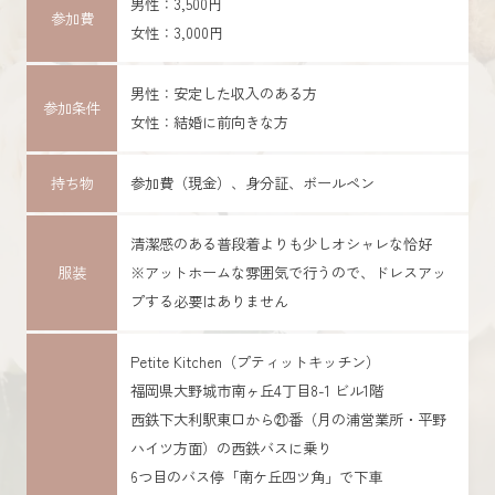
男性：3,500円
参加費
女性：3,000円
男性：安定した収入のある方
参加条件
女性：結婚に前向きな方
持ち物
参加費（現金）、身分証、ボールペン
清潔感のある普段着よりも少しオシャレな恰好
服装
※アットホームな雰囲気で行うので、ドレスアッ
プする必要はありません
Petite Kitchen（プティットキッチン）
福岡県大野城市南ヶ丘4丁目8-1 ビル1階
西鉄下大利駅東口から㉑番（月の浦営業所・平野
ハイツ方面）の西鉄バスに乗り
6つ目のバス停「南ケ丘四ツ角」で下車