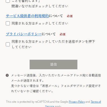
ことを誓約します」
間違いなければチェックしてください
サービス提供者の利用規約
について
必須
同意される方はチェックしてください
プライバシーポリシー
について
必須
同意される方はチェックしていただき送信ボタンを押下
してください
メッセージ送信後、入力いただいたメールアドレス宛に自動返信
メールが送信されます。
見つからない場合は「迷惑メール」
フォルダ
やブロック設定がさ
れていないかご確認ください。
This site is protected by reCAPTCHA and the Google
Privacy Policy
and
Terms of
Service
apply.