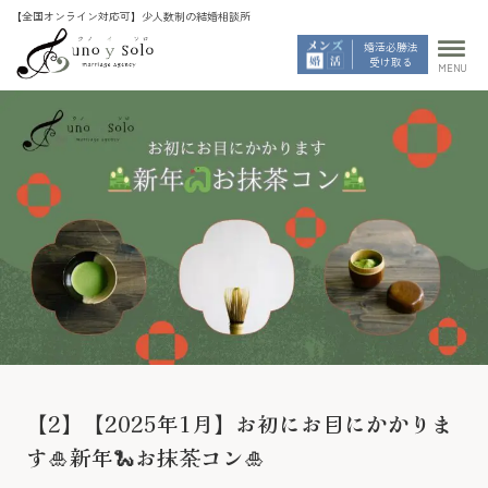
婚活必勝法
受け取る
MENU
【2】【2025年1月】お初にお目にかかりま
す🎍新年🐍お抹茶コン🎍