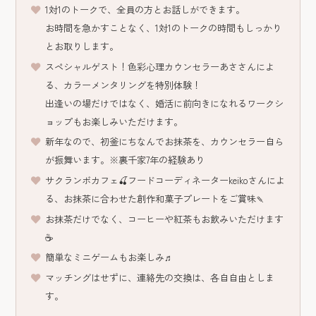
1対1のトークで、全員の方とお話しができます。
お時間を急かすことなく、1対1のトークの時間もしっかり
とお取りします。
スペシャルゲスト！色彩心理カウンセラーあささんによ
る、カラーメンタリングを特別体験！
出逢いの場だけではなく、婚活に前向きになれるワークシ
ョップもお楽しみいただけます。
新年なので、初釜にちなんでお抹茶を、カウンセラー自ら
が振舞います。※裏千家7年の経験あり
サクランボカフェ🍒フードコーディネーターkeikoさんによ
る、お抹茶に合わせた創作和菓子プレートをご賞味🍡
お抹茶だけでなく、コーヒーや紅茶もお飲みいただけます
☕
簡単なミニゲームもお楽しみ♬
マッチングはせずに、連絡先の交換は、各自自由としま
す。