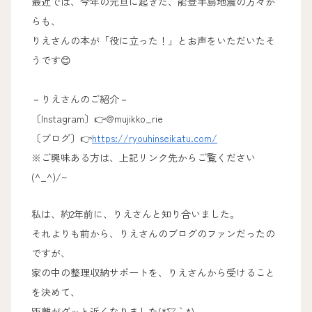
最近では、今年の元旦に起きた、能登半島地震の方々か
らも、
りえさんの本が「役に立った！」とお声をいただいたそ
うです😊
－りえさんのご紹介－
〔Instagram〕👉@mujikko_rie
〔ブログ〕👉
https://ryouhinseikatu.com/
※ご興味ある方は、上記リンク先からご覧ください
(^_^)/~
私は、約2年前に、りえさんと知り合いました。
それよりも前から、りえさんのブログのファンだったの
ですが、
家の中の整理収納サポートを、りえさんから受けること
を決めて、
距離がグッと近くなりました(*´▽｀*)