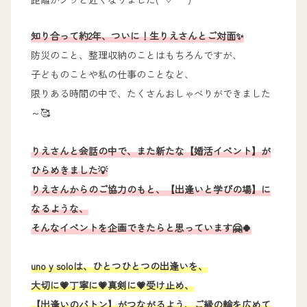
知り合って約2年、ついに！生りえさんとご対面✨
防災のこと、整理収納のことはもちろんですが、
子どものことや私の仕事のことなど、
限りある時間の中で、たくさんおしゃべりができました
～🥰
りえさんと会話の中で、また新たな【婚活イベント】が
ひらめきました💡
りえさんからのご協力のもと、【出逢いと学びの場】に
なるような、
そんなイベントを企画できたらと思っています🤗🍀
uno y soloは、ひとつひとつの出逢いを、
大切に💗丁寧に💗真剣に💗受け止め、
【出逢いのバトン】がつながるよう、ご縁の輪を広めて